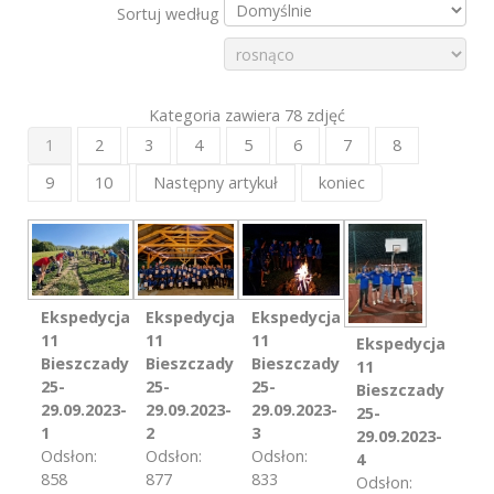
Sortuj według
Kategoria zawiera 78 zdjęć
1
2
3
4
5
6
7
8
9
10
Następny artykuł
koniec
Ekspedycja
Ekspedycja
Ekspedycja
11
11
11
Ekspedycja
Bieszczady
Bieszczady
Bieszczady
11
25-
25-
25-
Bieszczady
29.09.2023-
29.09.2023-
29.09.2023-
25-
1
2
3
29.09.2023-
Odsłon:
Odsłon:
Odsłon:
4
858
877
833
Odsłon: