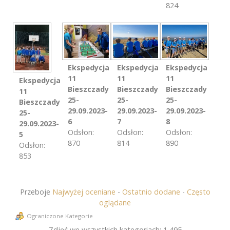
824
Ekspedycja
Ekspedycja
Ekspedycja
11
11
11
Ekspedycja
Bieszczady
Bieszczady
Bieszczady
11
25-
25-
25-
Bieszczady
29.09.2023-
29.09.2023-
29.09.2023-
25-
6
7
8
29.09.2023-
Odsłon:
Odsłon:
Odsłon:
5
870
814
890
Odsłon:
853
Przeboje
Najwyżej oceniane
-
Ostatnio dodane
-
Często
oglądane
Ograniczone Kategorie
Zdjęć we wszystkich kategoriach: 1,495