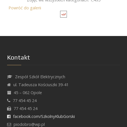
Powróć do galerii
Kontakt
Zespół Szkół Elektrycznych
ul. Tadeusza Kościuszki 39-41
45 – 062 Opole
77 454 45 24
77 454 45 24
facebook.com/SzkolnyKlubGorski
piodobro@wp.pl