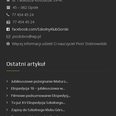
ul. Tadeusza Kościuszki 39-41
45 – 062 Opole
77 454 45 24
77 454 45 24
facebook.com/SzkolnyKlubGorski
piodobro@wp.pl
Więcej informacji udzieli Ci nauczyciel Piotr Dobrowolski
Ostatni artykuł
Jubileuszowe pożegnanie Maturz...
Ekspedycja 16 – jubileuszowa w...
Filmowe podsumowanie Ekspedycj...
To już XV Ekspedycja Szkolnego...
Zapisy do Szkolnego Klubu Górs...