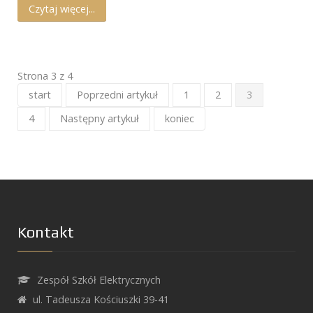
Czytaj więcej...
Strona 3 z 4
start
Poprzedni artykuł
1
2
3
4
Następny artykuł
koniec
Kontakt
Zespół Szkół Elektrycznych
ul. Tadeusza Kościuszki 39-41