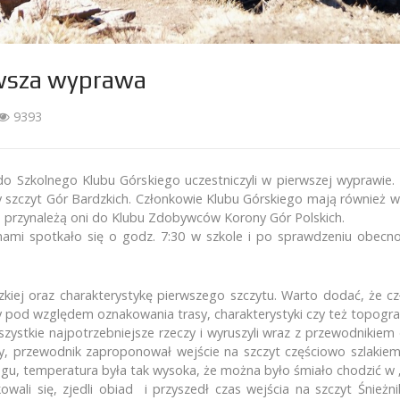
erwsza wyprawa
9393
o Szkolnego Klubu Górskiego uczestniczyli w pierwszej wyprawie.
szczyt Gór Bardzkich. Członkowie Klubu Górskiego mają również 
że przynależą oni do Klubu Zdobywców Korony Gór Polskich.
ami spotkało się o godz. 7:30 w szkole i po sprawdzeniu obecnoś
ni artykuł
Jesteśmy na FB
odzkiej oraz charakterystykę pierwszego szczytu. Warto dodać, ż
pod względem oznakowania trasy, charakterystyki czy też topografi
Znajdź nas na
Facebooku!
euszowe pożegnanie Maturz...
zystkie najpotrzebniejsze rzeczy i wyruszyli wraz z przewodnikiem 
dycja 16 – jubileuszowa w...
, przewodnik zaproponował wejście na szczyt częściowo szlakiem
gu, temperatura była tak wysoka, że można było śmiało chodzić w 
we podsumowanie Ekspedycj...
owali się, zjedli obiad i przyszedł czas wejścia na szczyt Śnie
ż XV Ekspedycja Szkolnego...