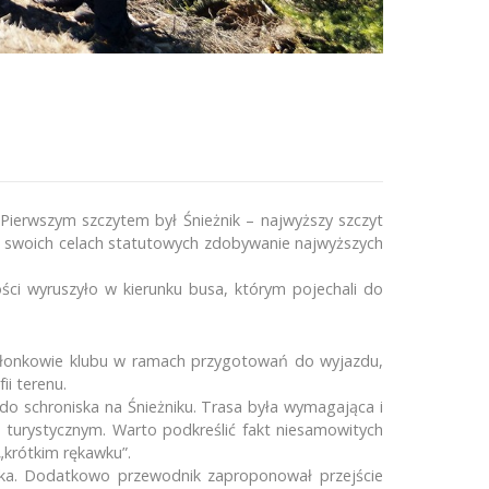
 Pierwszym szczytem był Śnieżnik – najwyższy szczyt
w swoich celach statutowych zdobywanie najwyższych
ci wyruszyło w kierunku busa, którym pojechali do
Ostatnia wyprawa
e członkowie klubu w ramach przygotowań do wyjazdu,
i terenu.
Ekspedycja 16 – jubileuszowa w...
do schroniska na Śnieżniku. Trasa była wymagająca i
To już XV Ekspedycja Szkolnego...
 turystycznym. Warto podkreślić fakt niesamowitych
„krótkim rękawku”.
Trzy Szczyty – XIV Ekspedycja...
żnika. Dodatkowo przewodnik zaproponował przejście
Piąty challenge projektu „Z Op...