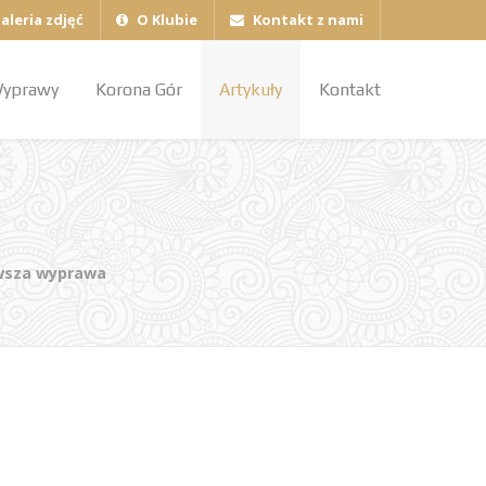
aleria zdjęć
O Klubie
Kontakt z nami
yprawy
Korona Gór
Artykuły
Kontakt
erwsza wyprawa