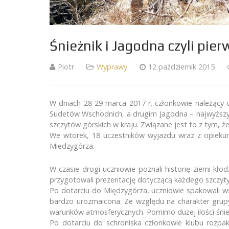
Śnieżnik i Jagodna czyli pi
Piotr
Wyprawy
12 październik 2015
W dniach 28-29 marca 2017 r. członkowie należący d
Sudetów Wschodnich, a drugim Jagodna – najwyższy 
szczytów górskich w kraju. Związane jest to z tym, 
We wtorek, 18 uczestników wyjazdu wraz z opiekun
Miedzygórza.
Kontakt
Ostat
W czasie drogi uczniowie poznali historię ziemi kł
przygotowali prezentację dotyczącą każdego szczyty 
Zespół Szkół Elektrycznych
Jubil
Po dotarciu do Międzygórza, uczniowie spakowali ws
ul. Tadeusza Kościuszki 39-41
Ekspe
bardzo urozmaicona. Ze względu na charakter grupy
warunków atmosferycznych. Pomimo dużej ilości śnie
45 – 062 Opole
Filmo
Po dotarciu do schroniska członkowie klubu rozpak
To ju
77 454 45 24