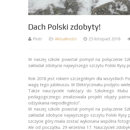
Dach Polski zdobyty!
Piotr
Aktualności
25 listopad 2018
W naszej szkole powstał pomysł na połączenie Szko
zakładał zdobycie najwyższego szczytu Polski Rysy pr
Rok 2018 jest rokiem szczególnym dla wszystkich Po
wagę tego jubileuszu. W Elektryczniaku podjęto wiele
Także nauczyciele należący do Szkolnego Klubu
pedagogicznego zrealizowała projekt objęty patr
odzyskania niepodległości”.
W naszej szkole powstał pomysł na połączenie Szko
zakładał zdobycie najwyższego szczytu Polski Rysy p
szczycie góry miała zostać wykonana wspólna fotograf
Kontakt
Ostat
Ale od początku. 29 września 17. Nauczycieli zdoby