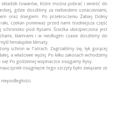
ę składzik towarów, które można pobrać i wnieść do
kiej, gdzie doszliśmy za niebieskimi oznaczeniami,
Ekspedycja 16 – jubileuszowa w...
m oraz śniegiem. Po przekroczeniu Żabiej Doliny
To już XV Ekspedycja Szkolnego...
 raki, czekan ponieważ przed nami trudniejsza część
ę schronisko pod Rysami. Ścieżka ubezpieczona jest
Trzy Szczyty – XIV Ekspedycja...
hami, klamrami i w niedługim czasie doszliśmy do
Piąty challenge projektu „Z Op...
yśl himalajskie klimaty.
Szkolny Klub Górski na Ekspedy...
ny schron w Tatrach. Zagrzaliśmy się, łyk gorącej
lej, a właściwie wyżej. Po kilku zakosach wchodzimy
Ekspedycja 12 zaprowadziła nas...
 się! Po godzinnej wspinaczce osiągamy Rysy.
Bieszczadzka Ekspedycja 11 zre...
 nauczycieli osiągnięcie tego szczyty było związane ze
 niepodległości.