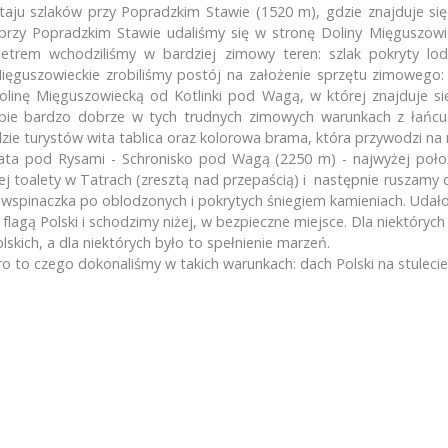
staju szlaków przy Popradzkim Stawie (1520 m), gdzie znajduje si
przy Popradzkim Stawie udaliśmy się w stronę Doliny Mięguszowiec
Znajdź nas na
Facebooku!
euszowe pożegnanie Maturz...
rem wchodziliśmy w bardziej zimowy teren: szlak pokryty lode
dycja 16 – jubileuszowa w...
ięguszowieckie zrobiliśmy postój na założenie sprzętu zimowego:
dolinę Mięguszowiecką od Kotlinki pod Wagą, w której znajduje si
we podsumowanie Ekspedycj...
bie bardzo dobrze w tych trudnych zimowych warunkach z łańcuc
ż XV Ekspedycja Szkolnego...
ie turystów wita tablica oraz kolorowa brama, która przywodzi na m
y do Szkolnego Klubu Górs...
a pod Rysami - Schronisko pod Wagą (2250 m) - najwyżej położo
 toalety w Tatrach (zresztą nad przepaścią) i następnie ruszamy da
oczni Maturzyści Absolwen...
spinaczka po oblodzonych i pokrytych śniegiem kamieniach. Udało
we podsumowanie Ekspedycj...
lagą Polski i schodzimy niżej, w bezpieczne miejsce. Dla niektórych
ich, a dla niektórych było to spełnienie marzeń.
o to czego dokonaliśmy w takich warunkach: dach Polski na stulecie