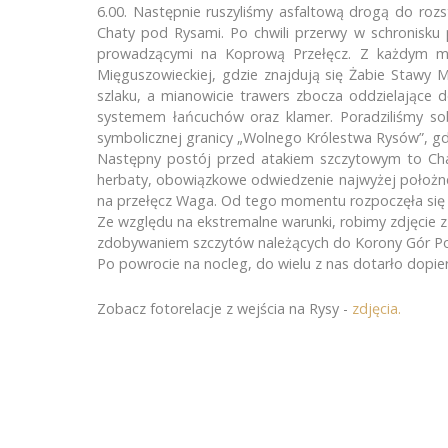
6.00. Następnie ruszyliśmy asfaltową drogą do roz
Chaty pod Rysami. Po chwili przerwy w schronisku 
Zespół Szkół Elektrycznych
Jubil
prowadzącymi na Koprową Przełęcz. Z każdym met
ul. Tadeusza Kościuszki 39-41
Ekspe
Mięguszowieckiej, gdzie znajdują się Żabie Stawy M
szlaku, a mianowicie trawers zbocza oddzielające 
45 – 062 Opole
Filmo
systemem łańcuchów oraz klamer. Poradziliśmy so
To ju
77 454 45 24
symbolicznej granicy „Wolnego Królestwa Rysów”, gdz
Zapis
77 454 45 24
Następny postój przed atakiem szczytowym to Chat
herbaty, obowiązkowe odwiedzenie najwyżej położnej
Tegor
facebook.com/SzkolnyKlubGorski
na przełęcz Waga. Od tego momentu rozpoczęła się w
Filmo
piodobro@wp.pl
Ze względu na ekstremalne warunki, robimy zdjęcie z f
Więcej informacji udzieli Ci
zdobywaniem szczytów należących do Korony Gór Polsk
nauczyciel Piotr Dobrowolski
Po powrocie na nocleg, do wielu z nas dotarło dopier
Zobacz fotorelacje z wejścia na Rysy -
zdjęcia.
© Projekt SKG przy wsparciu
LinkNET
.