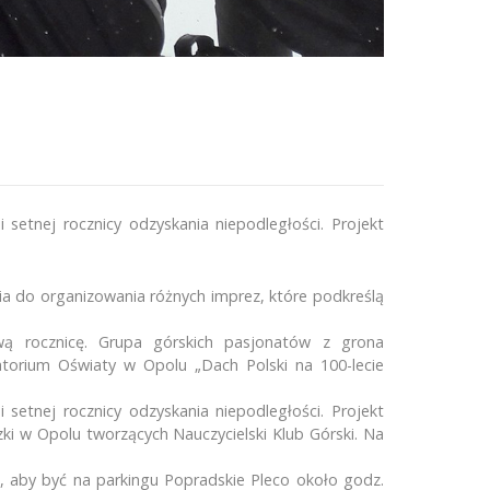
setnej rocznicy odzyskania niepodległości. Projekt
ia do organizowania różnych imprez, które podkreślą
wą rocznicę. Grupa górskich pasjonatów z grona
torium Oświaty w Opolu „Dach Polski na 100-lecie
setnej rocznicy odzyskania niepodległości. Projekt
zki w Opolu tworzących Nauczycielski Klub Górski. Na
Ostatnia wyprawa
k, aby być na parkingu Popradskie Pleco około godz.